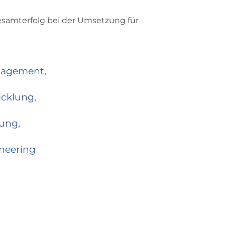
esamterfolg bei der Umsetzung für
nagement,
cklung,
nung,
neering