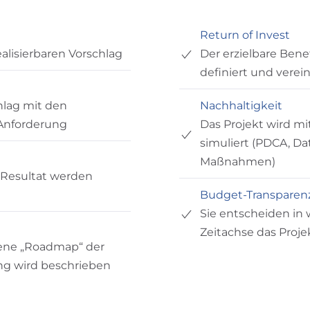
Return of Invest
alisierbaren Vorschlag
Der erzielbare Ben
definiert und verei
hlag mit den
Nachhaltigkeit
 Anforderung
Das Projekt wird m
simuliert (PDCA, D
Maßnahmen)
 Resultat werden
Budget-Transparen
Sie entscheiden in 
Zeitachse das Proj
tene „Roadmap“ der
g wird beschrieben