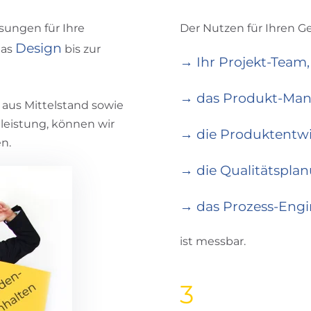
sungen für Ihre
Der Nutzen für Ihren G
Design
das
bis zur
→ Ihr Projekt-Team,
→ das Produkt-Ma
aus Mittelstand sowie
tleistung, können wir
→ die Produktentwi
en.
→ die Qualitätspla
→ das Prozess-Engi
ist messbar.
3