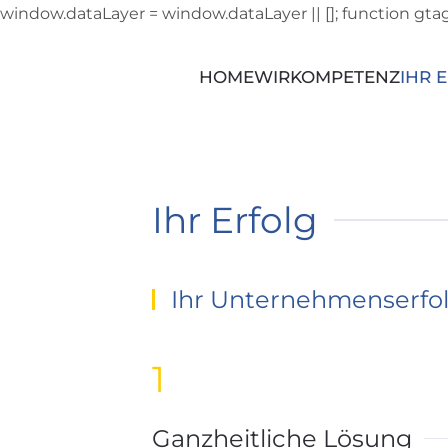
window.dataLayer = window.dataLayer || []; function gtag(
Zum Hauptinhalt springen
HOME
WIR
KOMPETENZ
IHR 
Ihr Erfolg
Ihr Unternehmenserfolg
1
Ganzheitliche Lösung