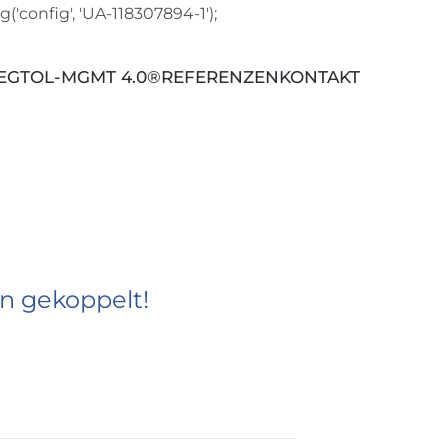
('config', 'UA-118307894-1');
EG
TOL-MGMT 4.0®
REFERENZEN
KONTAKT
n gekoppelt!