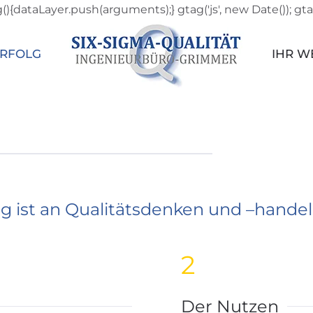
){dataLayer.push(arguments);} gtag('js', new Date()); gtag
ERFOLG
IHR W
 ist an Qualitätsdenken und –handel
2
Der Nutzen